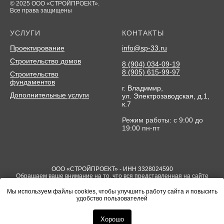
© 2025 ООО «СТРОЙПРОЕКТ».
Все права защищены
УСЛУГИ
КОНТАКТЫ
Проектирование
info@sp-33.ru
Строительство домов
8 (904) 034-09-19
8 (905) 615-99-97
Строительство
фундаментов
г. Владимир,
Дополнительные услуги
ул. Электрозаводская, д.1,
к.7
Режим работы: с 9:00 до
19:00 пн-пт
ООО «СТРОЙПРОЕКТ» - ИНН 3328024590
Обращаем ваше внимание на то, что вся представленная на сайте
информация носит исключительно информационный характер и ни
при каких условиях не является публичной офертой определяемой
Мы используем файлы cookies, чтобы улучшить работу сайта и повысить
положениями Статьи 437(2) Гражданского кодекса РФ
удобство пользователей
*Компания Meta, в том числе ее продукты Facebook и Instagram,
признана экстремистской организацией в РФ
Хорошо