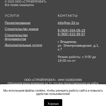
© 2025 ООО «СТРОЙПРОЕКТ».
Все права защищены
УСЛУГИ
КОНТАКТЫ
Проектирование
info@sp-33.ru
Строительство домов
8 (904) 034-09-19
8 (905) 615-99-97
Строительство
фундаментов
г. Владимир,
Дополнительные услуги
ул. Электрозаводская, д.1,
к.7
Режим работы: с 9:00 до
19:00 пн-пт
ООО «СТРОЙПРОЕКТ» - ИНН 3328024590
Обращаем ваше внимание на то, что вся представленная на сайте
информация носит исключительно информационный характер и ни
при каких условиях не является публичной офертой определяемой
Мы используем файлы cookies, чтобы улучшить работу сайта и повысить
положениями Статьи 437(2) Гражданского кодекса РФ
удобство пользователей
*Компания Meta, в том числе ее продукты Facebook и Instagram,
признана экстремистской организацией в РФ
Хорошо