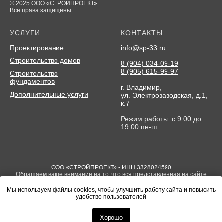
© 2025 ООО «СТРОЙПРОЕКТ».
Все права защищены
УСЛУГИ
КОНТАКТЫ
Проектирование
info@sp-33.ru
Строительство домов
8 (904) 034-09-19
8 (905) 615-99-97
Строительство
фундаментов
г. Владимир,
Дополнительные услуги
ул. Электрозаводская, д.1,
к.7
Режим работы: с 9:00 до
19:00 пн-пт
ООО «СТРОЙПРОЕКТ» - ИНН 3328024590
Обращаем ваше внимание на то, что вся представленная на сайте
информация носит исключительно информационный характер и ни
при каких условиях не является публичной офертой определяемой
Мы используем файлы cookies, чтобы улучшить работу сайта и повысить
положениями Статьи 437(2) Гражданского кодекса РФ
удобство пользователей
*Компания Meta, в том числе ее продукты Facebook и Instagram,
признана экстремистской организацией в РФ
Хорошо