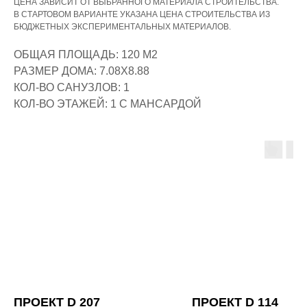
ЦЕНА ЗАВИСИТ ОТ ВЫБРАННОГО МАТЕРИАЛА СТРОИТЕЛЬСТВА.
В СТАРТОВОМ ВАРИАНТЕ УКАЗАНА ЦЕНА СТРОИТЕЛЬСТВА ИЗ
БЮДЖЕТНЫХ ЭКСПЕРИМЕНТАЛЬНЫХ МАТЕРИАЛОВ.
ОБЩАЯ ПЛОЩАДЬ: 120 М2
РАЗМЕР ДОМА: 7.08Х8.88
КОЛ-ВО САНУЗЛОВ: 1
КОЛ-ВО ЭТАЖЕЙ: 1 С МАНСАРДОЙ
СПОСОБЫ ОПЛАТЫ
СТРОИТЕЛЬСТВА
НАЛИЧНЫЙ
РАСЧЁТ
ПРОЕКТ D 207
ПРОЕКТ D 114
Оплата наличными по договору.