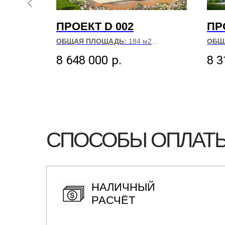
ПРОЕКТ D 002
ПР
2
ОБЩАЯ ПЛОЩАДЬ:
184 м2
ОБЩ
РАЗМЕР ДОМА:
10.03х15.13
РАЗ
8 648 000
р.
8 3
СПОСОБЫ ОПЛАТЫ
НАЛИЧНЫЙ
РАСЧЁТ