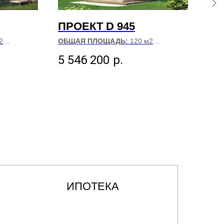
ПРОЕКТ D 945
ПР
2
ОБЩАЯ ПЛОЩАДЬ:
120 м2
ОБЩ
4
РАЗМЕР ДОМА:
7.08х8.88
РАЗ
5 546 200
р.
10
ИПОТЕКА